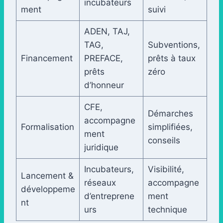
incubateurs
ment
suivi
ADEN, TAJ,
TAG,
Subventions,
Financement
PREFACE,
prêts à taux
prêts
zéro
d’honneur
CFE,
Démarches
accompagne
Formalisation
simplifiées,
ment
conseils
juridique
Incubateurs,
Visibilité,
Lancement &
réseaux
accompagne
développeme
d’entreprene
ment
nt
urs
technique