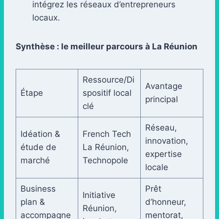
intégrez les réseaux d’entrepreneurs
locaux.
Synthèse : le meilleur parcours à La Réunion
Ressource/Di
Avantage
Étape
spositif local
principal
clé
Réseau,
Idéation &
French Tech
innovation,
étude de
La Réunion,
expertise
marché
Technopole
locale
Business
Prêt
Initiative
plan &
d’honneur,
Réunion,
accompagne
mentorat,